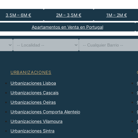
3,5M – 6M €
2M – 3,5M €
1M – 2M €
Apartamentos en Venta en Portugal
-- Tipo de Propiedad --
Distrito
-- Localidad --
-- Cualquier Barrio --
-- Cualquier Número --
Ordenar Por
URBANIZACIONES
Urbanizaciones Lisboa
Urbanizaciones Cascais
Urbanizaciones Oeiras
Urbanizaciones Comporta Alentejo
Urbanizaciones Vilamoura
Urbanizaciones Sintra