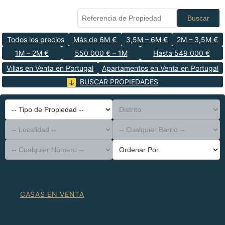
Buscar
Todos los precios
Más de 6M €
3,5M – 6M €
2M – 3,5M €
1M – 2M €
550 000 € – 1M
Hasta 549 000 €
Villas en Venta en Portugal
Apartamentos en Venta en Portugal
BUSCAR PROPIEDADES
-- Tipo de Propiedad --
Distrito
-- Localidad --
-- Cualquier Barrio --
-- Cualquier Número --
Ordenar Por
CASAS EN VENTA