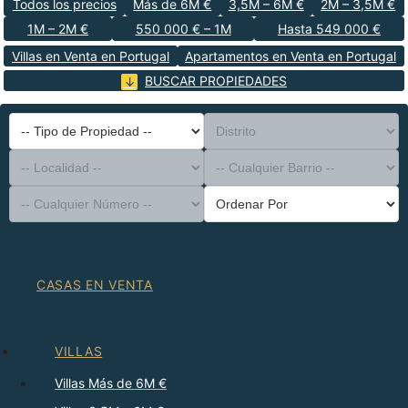
Todos los precios
Más de 6M €
3,5M – 6M €
2M – 3,5M €
1M – 2M €
550 000 € – 1M
Hasta 549 000 €
Villas en Venta en Portugal
Apartamentos en Venta en Portugal
BUSCAR PROPIEDADES
-- Tipo de Propiedad --
Distrito
-- Localidad --
-- Cualquier Barrio --
-- Cualquier Número --
Ordenar Por
CASAS EN VENTA
VILLAS
Villas Más de 6M €