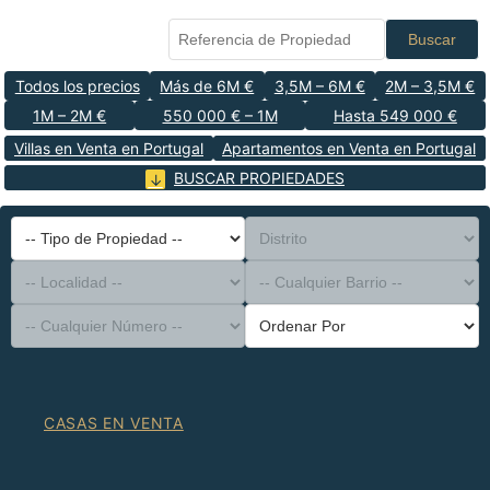
Buscar
Todos los precios
Más de 6M €
3,5M – 6M €
2M – 3,5M €
1M – 2M €
550 000 € – 1M
Hasta 549 000 €
Villas en Venta en Portugal
Apartamentos en Venta en Portugal
BUSCAR PROPIEDADES
-- Tipo de Propiedad --
Distrito
-- Localidad --
-- Cualquier Barrio --
-- Cualquier Número --
Ordenar Por
CASAS EN VENTA