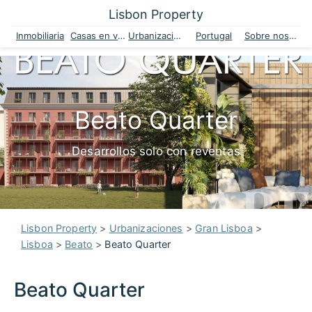
Lisbon Property
Inmobiliaria
Casas en venta
Urbanizaciones
Portugal
Sobre nosotros
Beato Quarter
Desarrollos solo con reventas
Lisbon Property
>
Urbanizaciones
>
Gran Lisboa
>
Lisboa
>
Beato
>
Beato Quarter
Beato Quarter