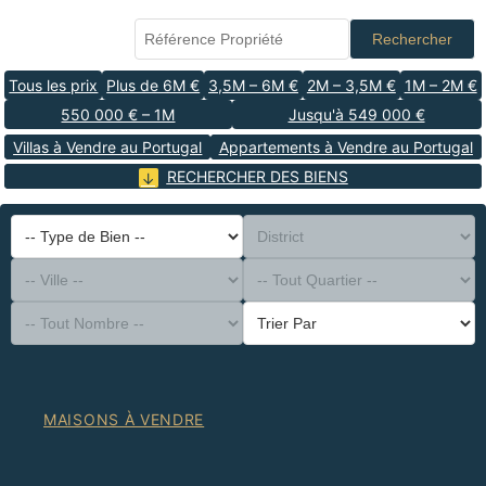
Rechercher
Tous les prix
Plus de 6M €
3,5M – 6M €
2M – 3,5M €
1M – 2M €
550 000 € – 1M
Jusqu'à 549 000 €
Villas à Vendre au Portugal
Appartements à Vendre au Portugal
RECHERCHER DES BIENS
-- Type de Bien --
District
-- Ville --
-- Tout Quartier --
-- Tout Nombre --
Trier Par
MAISONS À VENDRE