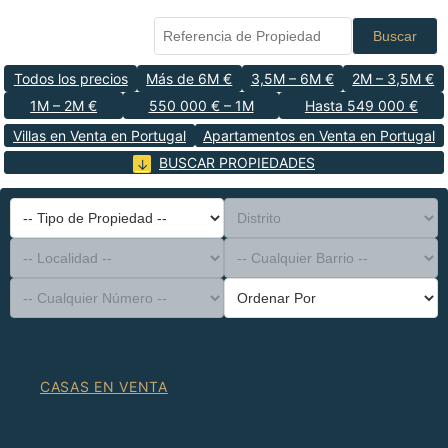
Buscar
Todos los precios
Más de 6M €
3,5M – 6M €
2M – 3,5M €
1M – 2M €
550 000 € – 1M
Hasta 549 000 €
Villas en Venta en Portugal
Apartamentos en Venta en Portugal
BUSCAR PROPIEDADES
-- Tipo de Propiedad --
Distrito
-- Localidad --
-- Cualquier Barrio --
-- Cualquier Número --
Ordenar Por
CASAS EN VENTA