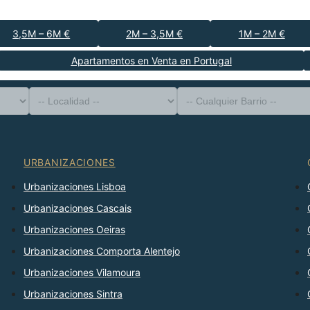
3,5M – 6M €
2M – 3,5M €
1M – 2M €
Apartamentos en Venta en Portugal
-- Tipo de Propiedad --
Distrito
-- Localidad --
-- Cualquier Barrio --
-- Cualquier Número --
Ordenar Por
URBANIZACIONES
Urbanizaciones Lisboa
Urbanizaciones Cascais
Urbanizaciones Oeiras
Urbanizaciones Comporta Alentejo
Urbanizaciones Vilamoura
Urbanizaciones Sintra