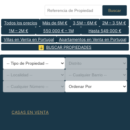
Buscar
Todos los precios
Más de 6M €
3,5M – 6M €
2M – 3,5M €
1M – 2M €
550 000 € – 1M
Hasta 549 000 €
Villas en Venta en Portugal
Apartamentos en Venta en Portugal
BUSCAR PROPIEDADES
-- Tipo de Propiedad --
Distrito
-- Localidad --
-- Cualquier Barrio --
-- Cualquier Número --
Ordenar Por
CASAS EN VENTA