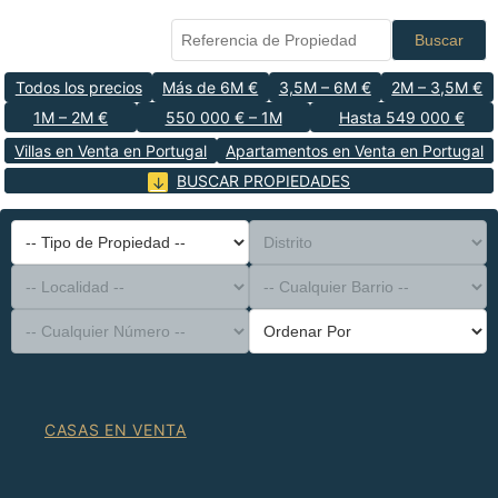
Buscar
Todos los precios
Más de 6M €
3,5M – 6M €
2M – 3,5M €
1M – 2M €
550 000 € – 1M
Hasta 549 000 €
Villas en Venta en Portugal
Apartamentos en Venta en Portugal
BUSCAR PROPIEDADES
-- Tipo de Propiedad --
Distrito
-- Localidad --
-- Cualquier Barrio --
-- Cualquier Número --
Ordenar Por
CASAS EN VENTA