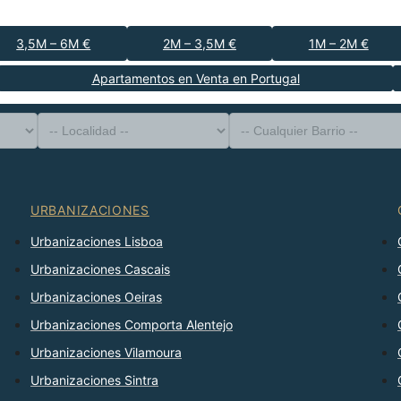
3,5M – 6M €
2M – 3,5M €
1M – 2M €
Apartamentos en Venta en Portugal
-- Tipo de Propiedad --
Distrito
-- Localidad --
-- Cualquier Barrio --
-- Cualquier Número --
Ordenar Por
URBANIZACIONES
Urbanizaciones Lisboa
Urbanizaciones Cascais
Urbanizaciones Oeiras
Urbanizaciones Comporta Alentejo
Urbanizaciones Vilamoura
Urbanizaciones Sintra