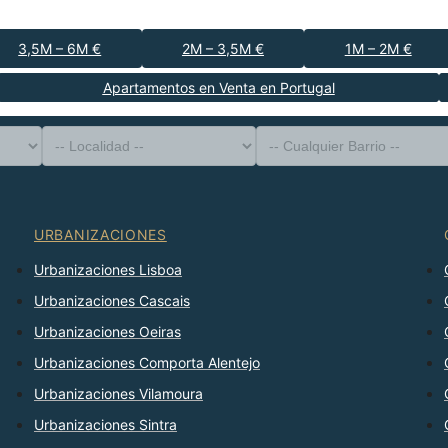
3,5M – 6M €
2M – 3,5M €
1M – 2M €
Apartamentos en Venta en Portugal
-- Tipo de Propiedad --
Distrito
-- Localidad --
-- Cualquier Barrio --
-- Cualquier Número --
Ordenar Por
URBANIZACIONES
Urbanizaciones Lisboa
Urbanizaciones Cascais
Urbanizaciones Oeiras
Urbanizaciones Comporta Alentejo
Urbanizaciones Vilamoura
Urbanizaciones Sintra