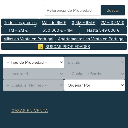
Buscar
Todos los precios
Más de 6M €
3,5M – 6M €
2M – 3,5M €
1M – 2M €
550 000 € – 1M
Hasta 549 000 €
Villas en Venta en Portugal
Apartamentos en Venta en Portugal
BUSCAR PROPIEDADES
-- Tipo de Propiedad --
Distrito
-- Localidad --
-- Cualquier Barrio --
-- Cualquier Número --
Ordenar Por
CASAS EN VENTA