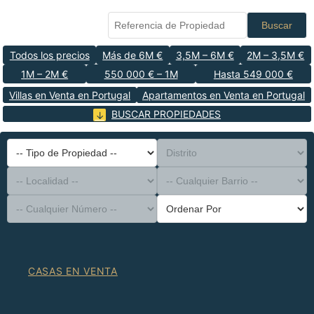
Buscar
Todos los precios
Más de 6M €
3,5M – 6M €
2M – 3,5M €
1M – 2M €
550 000 € – 1M
Hasta 549 000 €
Villas en Venta en Portugal
Apartamentos en Venta en Portugal
BUSCAR PROPIEDADES
-- Tipo de Propiedad --
Distrito
-- Localidad --
-- Cualquier Barrio --
-- Cualquier Número --
Ordenar Por
CASAS EN VENTA