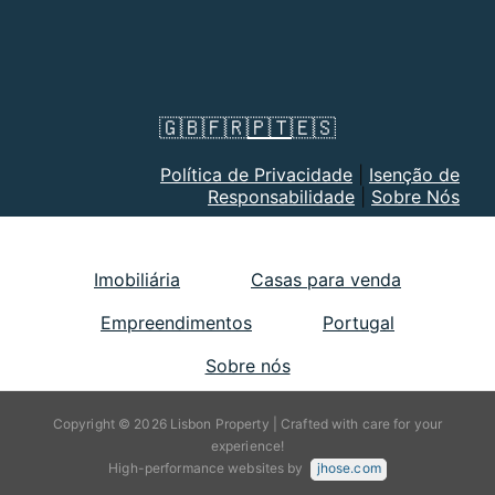
🇬🇧
🇫🇷
🇵🇹
🇪🇸
Política de Privacidade
|
Isenção de
Responsabilidade
|
Sobre Nós
Imobiliária
Casas para venda
Empreendimentos
Portugal
Sobre nós
Copyright © 2026 Lisbon Property | Crafted with care for your
experience!
High-performance websites by
jhose.com