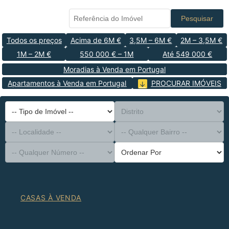
Pesquisar
Todos os preços
Acima de 6M €
3,5M – 6M €
2M – 3,5M €
1M – 2M €
550 000 € – 1M
Até 549 000 €
Moradias à Venda em Portugal
Apartamentos à Venda em Portugal
PROCURAR IMÓVEIS
-- Tipo de Imóvel --
Distrito
-- Localidade --
-- Qualquer Bairro --
-- Qualquer Número --
Ordenar Por
CASAS À VENDA