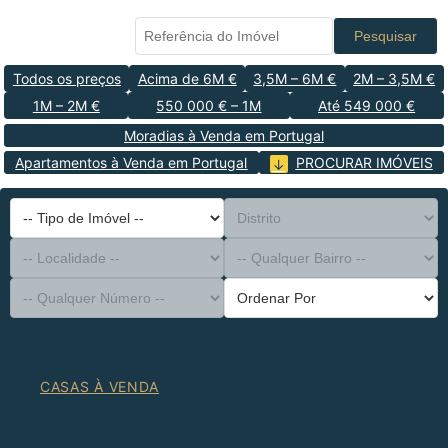
Pesquisar
Todos os preços
Acima de 6M €
3,5M – 6M €
2M – 3,5M €
1M – 2M €
550 000 € – 1M
Até 549 000 €
Moradias à Venda em Portugal
Apartamentos à Venda em Portugal
PROCURAR IMÓVEIS
-- Tipo de Imóvel --
Distrito
-- Localidade --
-- Qualquer Bairro --
-- Qualquer Número --
Ordenar Por
CASAS À VENDA