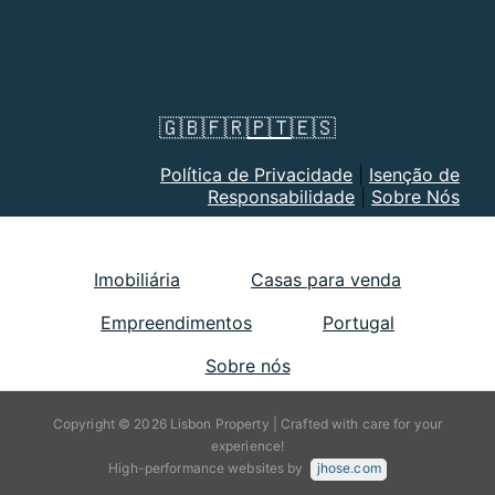
🇬🇧
🇫🇷
🇵🇹
🇪🇸
Política de Privacidade
|
Isenção de
Responsabilidade
|
Sobre Nós
Imobiliária
Casas para venda
Empreendimentos
Portugal
Sobre nós
Copyright © 2026 Lisbon Property | Crafted with care for your
experience!
High-performance websites by
jhose.com