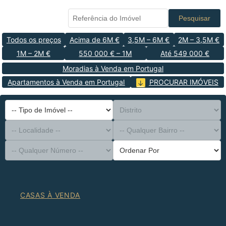
Pesquisar
Todos os preços
Acima de 6M €
3,5M – 6M €
2M – 3,5M €
1M – 2M €
550 000 € – 1M
Até 549 000 €
Moradias à Venda em Portugal
Apartamentos à Venda em Portugal
PROCURAR IMÓVEIS
-- Tipo de Imóvel --
Distrito
-- Localidade --
-- Qualquer Bairro --
-- Qualquer Número --
Ordenar Por
CASAS À VENDA