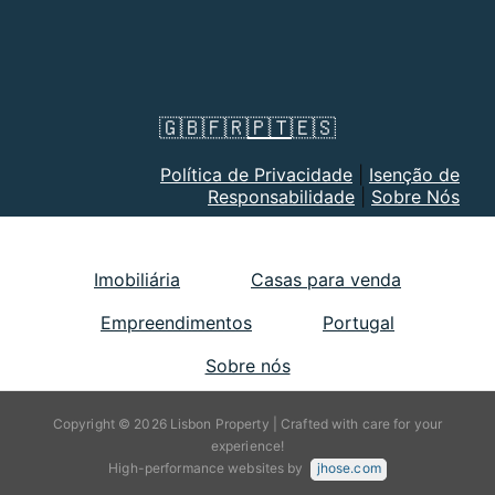
🇬🇧
🇫🇷
🇵🇹
🇪🇸
Política de Privacidade
|
Isenção de
Responsabilidade
|
Sobre Nós
Imobiliária
Casas para venda
Empreendimentos
Portugal
Sobre nós
Copyright © 2026 Lisbon Property | Crafted with care for your
experience!
High-performance websites by
jhose.com