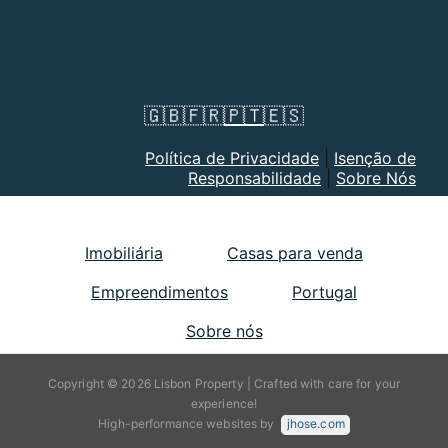
🇬🇧
🇫🇷
🇵🇹
🇪🇸
Política de Privacidade
|
Isenção de
Responsabilidade
|
Sobre Nós
Imobiliária
Casas para venda
Empreendimentos
Portugal
Sobre nós
Copyright © 2026 Lisbon Property | Crafted with care for your
experience!
High-performance websites by
jhose.com