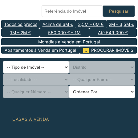
Pesquisar
Todos os preços
Acima de 6M €
3,5M – 6M €
2M – 3,5M €
1M – 2M €
550 000 € – 1M
Até 549 000 €
Moradias à Venda em Portugal
Apartamentos à Venda em Portugal
PROCURAR IMÓVEIS
-- Tipo de Imóvel --
Distrito
-- Localidade --
-- Qualquer Bairro --
-- Qualquer Número --
Ordenar Por
CASAS À VENDA