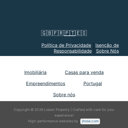
🇬🇧
🇫🇷
🇵🇹
🇪🇸
Política de Privacidade
|
Isenção de
Responsabilidade
|
Sobre Nós
Imobiliária
Casas para venda
Empreendimentos
Portugal
Sobre nós
Copyright © 2026 Lisbon Property | Crafted with care for your
experience!
High-performance websites by
jhose.com