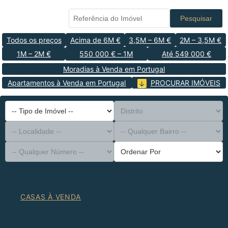
Pesquisar
Todos os preços
Acima de 6M €
3,5M – 6M €
2M – 3,5M €
1M – 2M €
550 000 € – 1M
Até 549 000 €
Moradias à Venda em Portugal
Apartamentos à Venda em Portugal
PROCURAR IMÓVEIS
-- Tipo de Imóvel --
Distrito
-- Localidade --
-- Qualquer Bairro --
-- Qualquer Número --
Ordenar Por
CASAS À VENDA