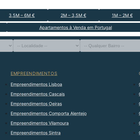
3,5M – 6M €
2M – 3,5M €
1M – 2M €
Apartamentos à Venda em Portugal
-- Tipo de Imóvel --
Distrito
-- Localidade --
-- Qualquer Bairro --
-- Qualquer Número --
Ordenar Por
EMPREENDIMENTOS
Empreendimentos Lisboa
Empreendimentos Cascais
Empreendimentos Oeiras
Empreendimentos Comporta Alentejo
Empreendimentos Vilamoura
Empreendimentos Sintra