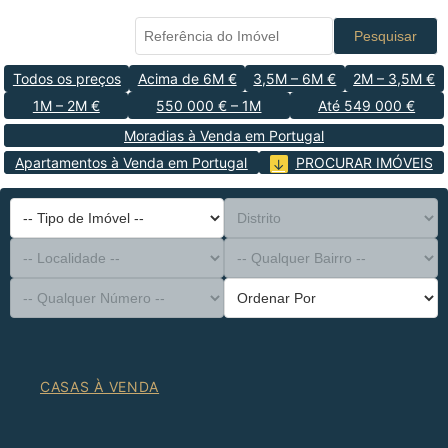
Pesquisar
Todos os preços
Acima de 6M €
3,5M – 6M €
2M – 3,5M €
1M – 2M €
550 000 € – 1M
Até 549 000 €
Moradias à Venda em Portugal
Apartamentos à Venda em Portugal
PROCURAR IMÓVEIS
-- Tipo de Imóvel --
Distrito
-- Localidade --
-- Qualquer Bairro --
-- Qualquer Número --
Ordenar Por
CASAS À VENDA