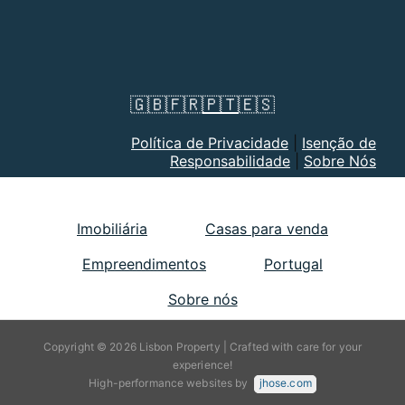
🇬🇧
🇫🇷
🇵🇹
🇪🇸
Política de Privacidade
|
Isenção de
Responsabilidade
|
Sobre Nós
Imobiliária
Casas para venda
Empreendimentos
Portugal
Sobre nós
Copyright © 2026 Lisbon Property | Crafted with care for your
experience!
High-performance websites by
jhose.com