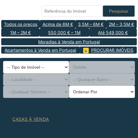
Pesquisar
Todos os preços
Acima de 6M €
3,5M – 6M €
2M – 3,5M €
1M – 2M €
550 000 € – 1M
Até 549 000 €
Moradias à Venda em Portugal
Apartamentos à Venda em Portugal
PROCURAR IMÓVEIS
-- Tipo de Imóvel --
Distrito
-- Localidade --
-- Qualquer Bairro --
-- Qualquer Número --
Ordenar Por
CASAS À VENDA