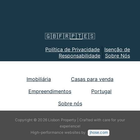
🇬🇧
🇫🇷
🇵🇹
🇪🇸
Política de Privacidade
|
Isenção de
Responsabilidade
|
Sobre Nós
Imobiliária
Casas para venda
Empreendimentos
Portugal
Sobre nós
Copyright © 2026 Lisbon Property | Crafted with care for your
experience!
High-performance websites by
jhose.com