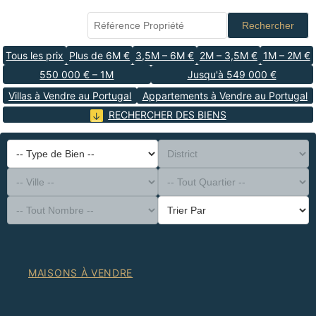
Rechercher
Tous les prix
Plus de 6M €
3,5M – 6M €
2M – 3,5M €
1M – 2M €
550 000 € – 1M
Jusqu'à 549 000 €
Villas à Vendre au Portugal
Appartements à Vendre au Portugal
RECHERCHER DES BIENS
-- Type de Bien --
District
-- Ville --
-- Tout Quartier --
-- Tout Nombre --
Trier Par
MAISONS À VENDRE