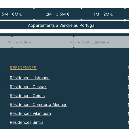
3,5M – 6M €
2M – 3,5M €
1M – 2M €
Appartements à Vendre au Portugal
-- Type de Bien --
District
-- Ville --
-- Tout Quartier --
-- Tout Nombre --
Trier Par
RESIDENCES
Résidences Lisbonne
Résidences Cascais
Résidences Oeiras
Résidences Comporta Alentejo
Résidences Vilamoura
Résidences Sintra