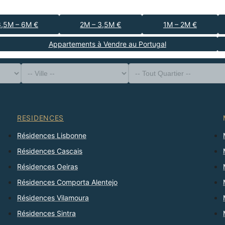
3,5M – 6M €
2M – 3,5M €
1M – 2M €
Appartements à Vendre au Portugal
-- Type de Bien --
District
-- Ville --
-- Tout Quartier --
-- Tout Nombre --
Trier Par
RESIDENCES
Résidences Lisbonne
Résidences Cascais
Résidences Oeiras
Résidences Comporta Alentejo
Résidences Vilamoura
Résidences Sintra