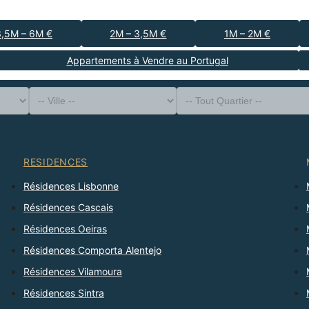
3,5M – 6M €
2M – 3,5M €
1M – 2M €
Appartements à Vendre au Portugal
-- Type de Bien --
District
-- Ville --
-- Tout Quartier --
-- Tout Nombre --
Trier Par
RESIDENCES
Résidences Lisbonne
Résidences Cascais
Résidences Oeiras
Résidences Comporta Alentejo
Résidences Vilamoura
Résidences Sintra