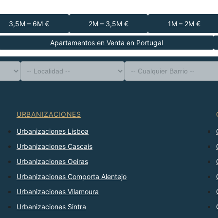
3,5M – 6M €
2M – 3,5M €
1M – 2M €
Apartamentos en Venta en Portugal
-- Tipo de Propiedad --
Distrito
-- Localidad --
-- Cualquier Barrio --
-- Cualquier Número --
Ordenar Por
URBANIZACIONES
Urbanizaciones Lisboa
Urbanizaciones Cascais
Urbanizaciones Oeiras
Urbanizaciones Comporta Alentejo
Urbanizaciones Vilamoura
Urbanizaciones Sintra