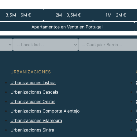
3,5M – 6M €
2M – 3,5M €
1M – 2M €
Apartamentos en Venta en Portugal
-- Tipo de Propiedad --
Distrito
-- Localidad --
-- Cualquier Barrio --
-- Cualquier Número --
Ordenar Por
URBANIZACIONES
Urbanizaciones Lisboa
Urbanizaciones Cascais
Urbanizaciones Oeiras
Urbanizaciones Comporta Alentejo
Urbanizaciones Vilamoura
Urbanizaciones Sintra