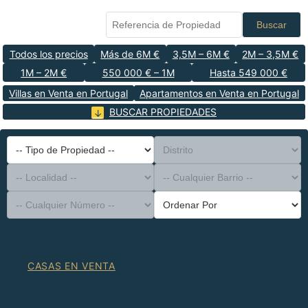
Buscar
Todos los precios
Más de 6M €
3,5M – 6M €
2M – 3,5M €
1M – 2M €
550 000 € – 1M
Hasta 549 000 €
Villas en Venta en Portugal
Apartamentos en Venta en Portugal
BUSCAR PROPIEDADES
-- Tipo de Propiedad --
Distrito
-- Localidad --
-- Cualquier Barrio --
-- Cualquier Número --
Ordenar Por
CASAS EN VENTA