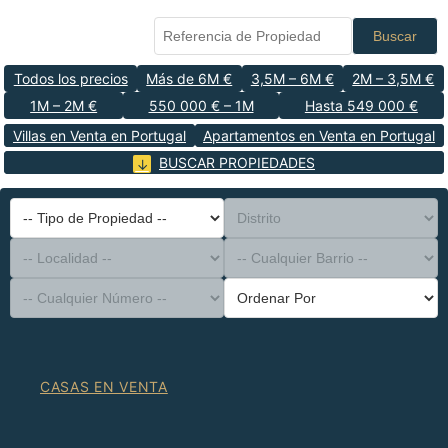
Buscar
Todos los precios
Más de 6M €
3,5M – 6M €
2M – 3,5M €
1M – 2M €
550 000 € – 1M
Hasta 549 000 €
Villas en Venta en Portugal
Apartamentos en Venta en Portugal
BUSCAR PROPIEDADES
-- Tipo de Propiedad --
Distrito
-- Localidad --
-- Cualquier Barrio --
-- Cualquier Número --
Ordenar Por
CASAS EN VENTA