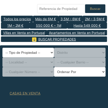
Buscar
Todos los precios
Más de 6M €
3,5M – 6M €
2M – 3,5M €
1M – 2M €
550 000 € – 1M
Hasta 549 000 €
Villas en Venta en Portugal
Apartamentos en Venta en Portugal
BUSCAR PROPIEDADES
-- Tipo de Propiedad --
Distrito
-- Localidad --
-- Cualquier Barrio --
-- Cualquier Número --
Ordenar Por
CASAS EN VENTA