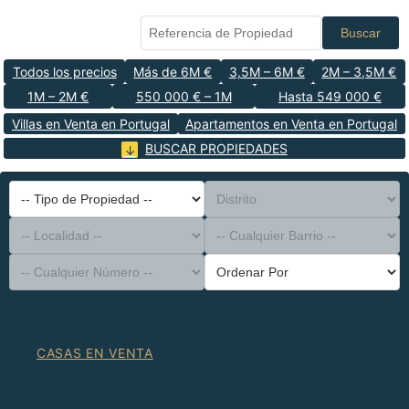
Buscar
Todos los precios
Más de 6M €
3,5M – 6M €
2M – 3,5M €
1M – 2M €
550 000 € – 1M
Hasta 549 000 €
Villas en Venta en Portugal
Apartamentos en Venta en Portugal
BUSCAR PROPIEDADES
-- Tipo de Propiedad --
Distrito
-- Localidad --
-- Cualquier Barrio --
-- Cualquier Número --
Ordenar Por
CASAS EN VENTA