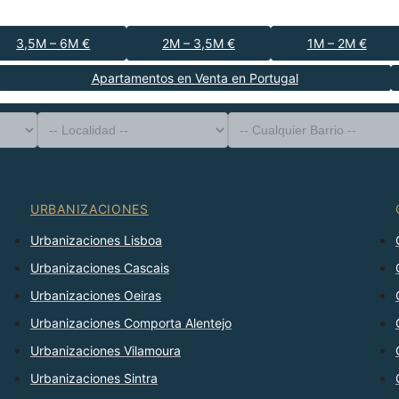
3,5M – 6M €
2M – 3,5M €
1M – 2M €
Apartamentos en Venta en Portugal
-- Tipo de Propiedad --
Distrito
-- Localidad --
-- Cualquier Barrio --
-- Cualquier Número --
Ordenar Por
URBANIZACIONES
Urbanizaciones Lisboa
Urbanizaciones Cascais
Urbanizaciones Oeiras
Urbanizaciones Comporta Alentejo
Urbanizaciones Vilamoura
Urbanizaciones Sintra