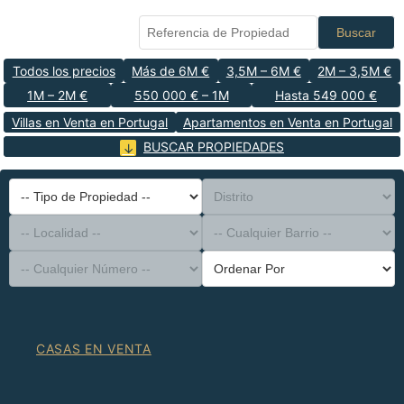
Buscar
Todos los precios
Más de 6M €
3,5M – 6M €
2M – 3,5M €
1M – 2M €
550 000 € – 1M
Hasta 549 000 €
Villas en Venta en Portugal
Apartamentos en Venta en Portugal
BUSCAR PROPIEDADES
-- Tipo de Propiedad --
Distrito
-- Localidad --
-- Cualquier Barrio --
-- Cualquier Número --
Ordenar Por
CASAS EN VENTA