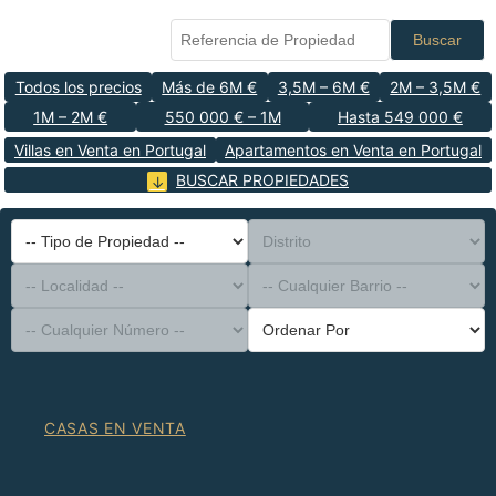
Buscar
Todos los precios
Más de 6M €
3,5M – 6M €
2M – 3,5M €
1M – 2M €
550 000 € – 1M
Hasta 549 000 €
Villas en Venta en Portugal
Apartamentos en Venta en Portugal
BUSCAR PROPIEDADES
-- Tipo de Propiedad --
Distrito
-- Localidad --
-- Cualquier Barrio --
-- Cualquier Número --
Ordenar Por
CASAS EN VENTA